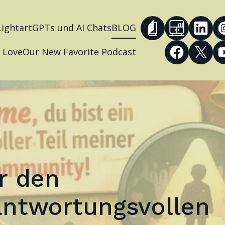
Lightart
GPTs und AI Chats
BLOG
 Love
Our New Favorite Podcast
r den
antwortungsvollen