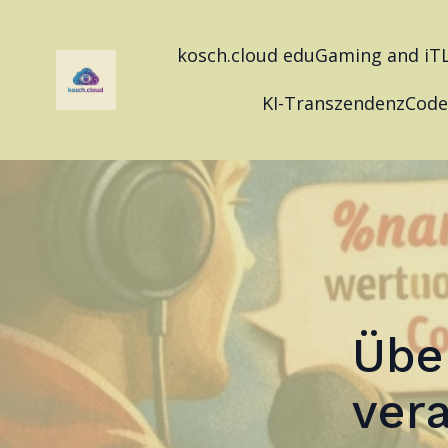
kosch.cloud eduGaming and iT
KI-Transzendenz
Code
Übe
ver